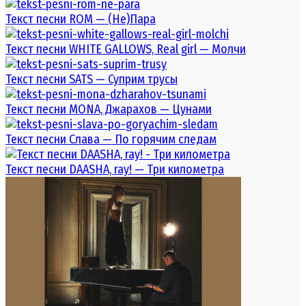
Текст песни ROM — (Не)Пара
Текст песни WHITE GALLOWS, Real girl — Молчи
Текст песни SATS — Суприм трусы
Текст песни MONA, Джарахов — Цунами
Текст песни Слава — По горячим следам
Текст песни DAASHA, ray! — Три километра