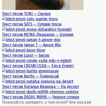
Текст песни TONI — Сердце
Текст песни SATS — Суприм трусы
Текст песни MONA, Джарахов — Цунами
Текст песни Jaman T — Amore Mio
Текст песни Luxor — Бисер
Текст песни CREAM CODA — Еду в Египет
Текст песни Burito — Гоменасай
Текст песни Наталья Иванова — На десерт
Текст песни DASHI, Milt96 — Черное солнце
Пожалуйста, напишите, о чем песня? Чем она вам