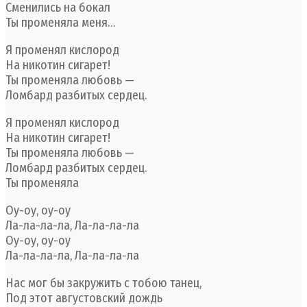
Сменились на бокал
Ты променяла меня…
Я променял кислород
На никотин сигарет!
Ты променяла любовь —
Ломбард разбитых сердец.
Я променял кислород
На никотин сигарет!
Ты променяла любовь —
Ломбард разбитых сердец.
Ты променяла
Оу-оу, оу-оу
Ла-ла-ла-ла, Ла-ла-ла-ла
Оу-оу, оу-оу
Ла-ла-ла-ла, Ла-ла-ла-ла
Нас мог бы закружить с тобою танец,
Под этот августовский дождь