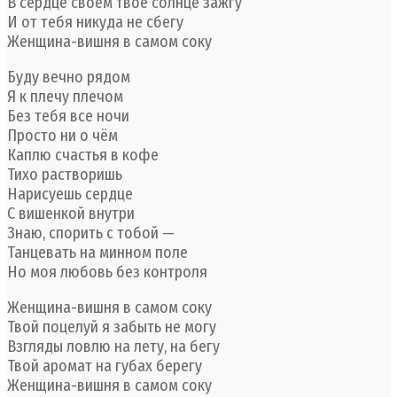
В сердце своём твоё солнце зажгу
И от тебя никуда не сбегу
Женщина-вишня в самом соку
Буду вечно рядом
Я к плечу плечом
Без тебя все ночи
Просто ни о чём
Каплю счастья в кофе
Тихо растворишь
Нарисуешь сердце
С вишенкой внутри
Знаю, спорить с тобой —
Танцевать на минном поле
Но моя любовь без контроля
Женщина-вишня в самом соку
Твой поцелуй я забыть не могу
Взгляды ловлю на лету, на бегу
Твой аромат на губах берегу
Женщина-вишня в самом соку