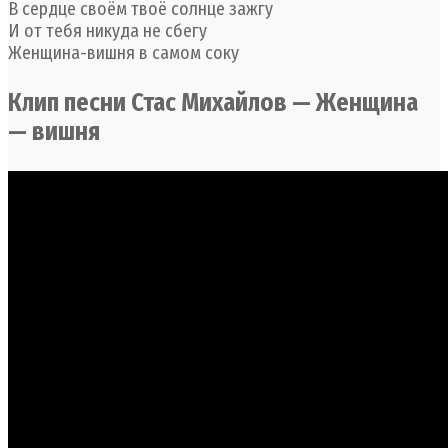
В сердце своём твоё солнце зажгу
И от тебя никуда не сбегу
Женщина-вишня в самом соку
Клип песни Стас Михайлов — Женщина
— вишня