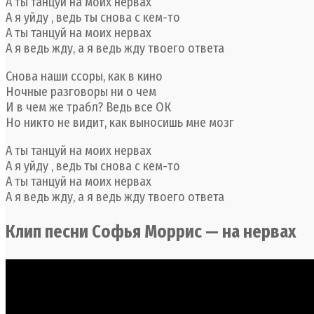
А ты танцуй на моих нервах
А я уйду , ведь ты снова с кем-то
А ты танцуй на моих нервах
А я ведь жду, а я ведь жду твоего ответа
Снова наши ссоры, как в кино
Ночные разговоры ни о чем
И в чем же трабл? Ведь все ОК
Но никто не видит, как выносишь мне мозг
А ты танцуй на моих нервах
А я уйду , ведь ты снова с кем-то
А ты танцуй на моих нервах
А я ведь жду, а я ведь жду твоего ответа
Клип песни Софья Моррис — на нервах