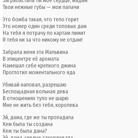
Заграбастала ты моё сердце, мадам
Твои нежные губы — мои палачи
Это бомба такая, что тело горит
Это номер один среди топовых дам
На тебя я потрачу по картам лимит
Я тебя ни за что никому не отдам!
Забрала меня эта Мальвина
В эпицентре её аромата
Намешал себе крепкого джина
Проглотил моментального яда
Убивай наповал, разрешаю
Беспощадная вольная дева
В отношениях тупо не шарю
Мне не жить без тебя, королева
Эй, дама, где же ты пропадала
Кем была ты создана
Кем ты была дана?
Эй, дама, сердце заколдовала