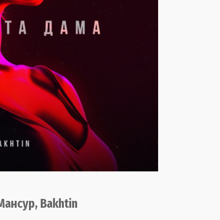
Мансур
,
Bakhtin