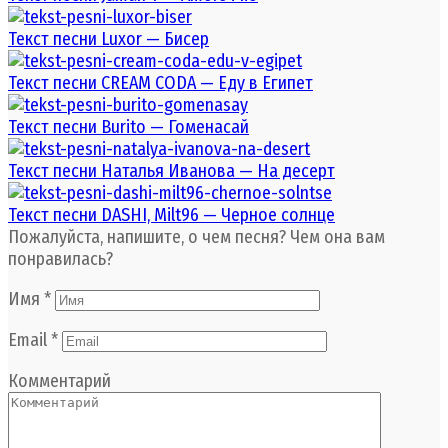
Текст песни Luxor — Бисер
Текст песни CREAM CODA — Еду в Египет
Текст песни Burito — Гоменасай
Текст песни Наталья Иванова — На десерт
Текст песни DASHI, Milt96 — Черное солнце
Пожалуйста, напишите, о чем песня? Чем она вам
понравилась?
Имя
*
Email
*
Комментарий