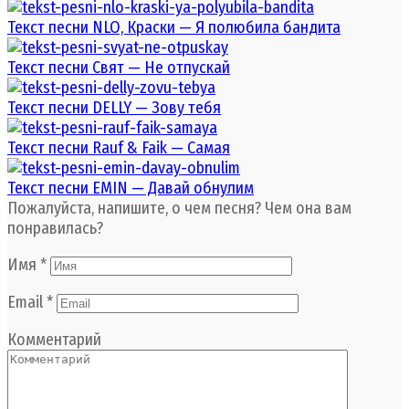
Текст песни NLO, Краски — Я полюбила бандита
Текст песни Свят — Не отпускай
Текст песни DELLY — Зову тебя
Текст песни Rauf & Faik — Самая
Текст песни EMIN — Давай обнулим
Пожалуйста, напишите, о чем песня? Чем она вам
понравилась?
Имя
*
Email
*
Комментарий