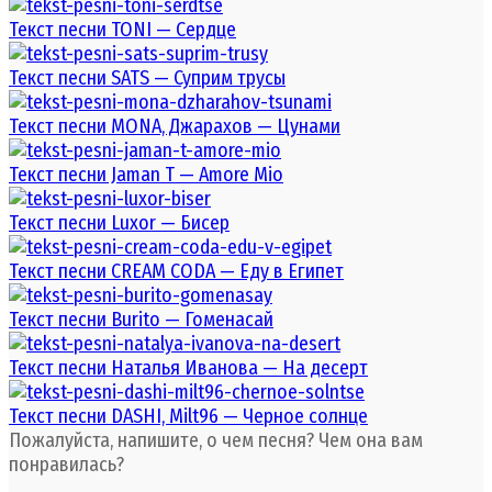
Текст песни TONI — Сердце
Текст песни SATS — Суприм трусы
Текст песни MONA, Джарахов — Цунами
Текст песни Jaman T — Amore Mio
Текст песни Luxor — Бисер
Текст песни CREAM CODA — Еду в Египет
Текст песни Burito — Гоменасай
Текст песни Наталья Иванова — На десерт
Текст песни DASHI, Milt96 — Черное солнце
Пожалуйста, напишите, о чем песня? Чем она вам
понравилась?