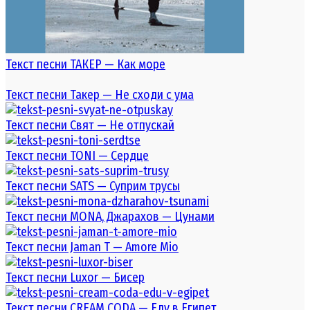
Текст песни ТАКЕР — Как море
Текст песни Такер — Не сходи с ума
Текст песни Свят — Не отпускай
Текст песни TONI — Сердце
Текст песни SATS — Суприм трусы
Текст песни MONA, Джарахов — Цунами
Текст песни Jaman T — Amore Mio
Текст песни Luxor — Бисер
Текст песни CREAM CODA — Еду в Египет