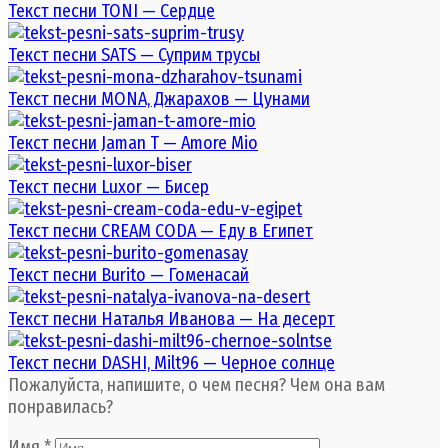
Текст песни TONI — Сердце
Текст песни SATS — Суприм трусы
Текст песни MONA, Джарахов — Цунами
Текст песни Jaman T — Amore Mio
Текст песни Luxor — Бисер
Текст песни CREAM CODA — Еду в Египет
Текст песни Burito — Гоменасай
Текст песни Наталья Иванова — На десерт
Текст песни DASHI, Milt96 — Черное солнце
Пожалуйста, напишите, о чем песня? Чем она вам
понравилась?
Имя
*