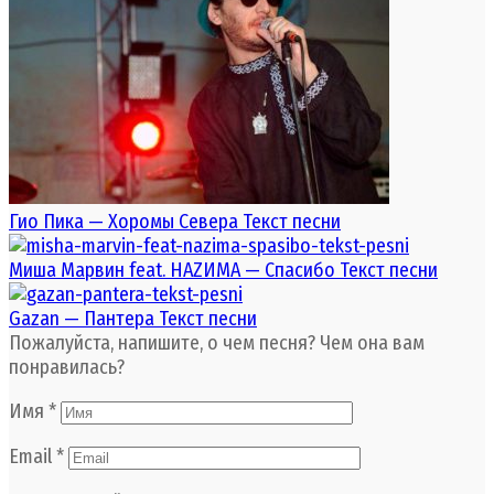
Гио Пика — Хоромы Cевера Текст песни
Миша Марвин feat. НАZИМА — Спасибо Текст песни
Gazan — Пантера Текст песни
Пожалуйста, напишите, о чем песня? Чем она вам
понравилась?
Имя
*
Email
*