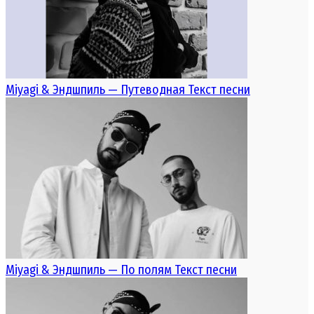
Miyagi & Эндшпиль — Путеводная Текст песни
Miyagi & Эндшпиль — По полям Текст песни