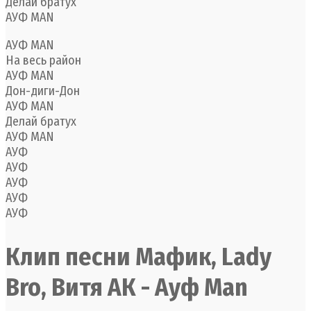
Делай братух
АУФ MAN
АУФ MAN
На весь район
АУФ MAN
Дон-диги-Дон
АУФ MAN
Делай братух
АУФ MAN
АУФ
АУФ
АУФ
АУФ
АУФ
Клип песни Мафик, Lady
Bro, Витя АК - Ауф Маn