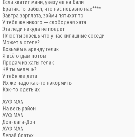
Если хватит мани, увезу её на Бали
Братик, ты забыл, что нас недавно нае****
Завтра зарплата, займи пятихат то
У тебя же никого — свободная хата
Эта леди никуда не поедет
Плюс ты знаешь что у нас кипишные соседи
Может в отеле?
Возьмём в аренду гелик
Я всё отдам потом
Продам из хаты телик
Чё ты мелешь?
У тебя же дети
Их же надо как-то накормить
Как-то одеть их
АУФ MAN
На весь район
АУФ MAN
Дон-диги-Дон
АУФ MAN
Делай братух