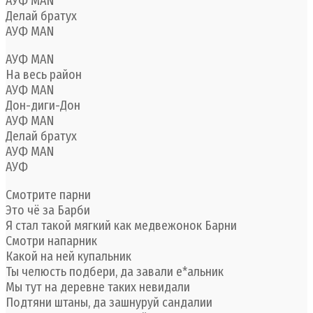
АУФ MAN
Делай братух
АУФ MAN
АУФ MAN
На весь район
АУФ MAN
Дон-диги-Дон
АУФ MAN
Делай братух
АУФ MAN
АУФ
Смотрите парни
Это чё за Барби
Я стал такой мягкий как медвежонок Барни
Смотри напарник
Какой на ней купальник
Ты челюсть подбери, да завали е*альник
Мы тут на деревне таких невидали
Подтяни штаны, да зашнуруй сандалии