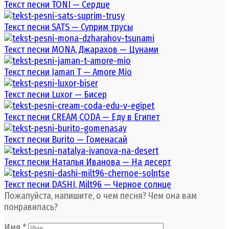
Текст песни TONI — Сердце
Текст песни SATS — Суприм трусы
Текст песни MONA, Джарахов — Цунами
Текст песни Jaman T — Amore Mio
Текст песни Luxor — Бисер
Текст песни CREAM CODA — Еду в Египет
Текст песни Burito — Гоменасай
Текст песни Наталья Иванова — На десерт
Текст песни DASHI, Milt96 — Черное солнце
Пожалуйста, напишите, о чем песня? Чем она вам
понравилась?
Имя
*