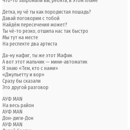
Что-то захромали вы, ребята, в этом плане
Детка, ну чё ты как породистая лошадь?
Давай поговорим с тобой
Найдём пересечения может?
Ты чё-то резко, отшила нас так быстро
Мы тут на месте
На респекте два артиста
Да-ну нафиг, ты же этот Мафик
А вот этот мальчик — мини-автоматик
Я знаю «Тем, кто с нами»
«Джульетту и вор»
Сразу бы сказали
Это другой разговор
АУФ MAN
На весь район
АУФ MAN
Дон-диги-Дон
АУФ MAN