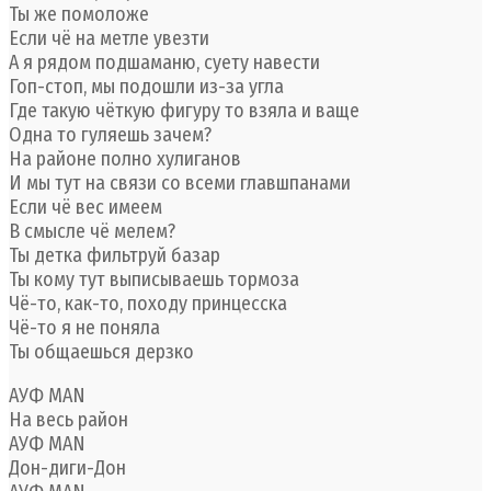
Ты же помоложе
Если чё на метле увезти
А я рядом подшаманю, суету навести
Гоп-стоп, мы подошли из-за угла
Где такую чёткую фигуру то взяла и ваще
Одна то гуляешь зачем?
На районе полно хулиганов
И мы тут на связи со всеми главшпанами
Если чё вес имеем
В смысле чё мелем?
Ты детка фильтруй базар
Ты кому тут выписываешь тормоза
Чё-то, как-то, походу принцесска
Чё-то я не поняла
Ты общаешься дерзко
АУФ MAN
На весь район
АУФ MAN
Дон-диги-Дон