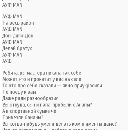
АУФ MAN
АУФ MAN
На весь район
АУФ MAN
Дон-диги-Дон
АУФ MAN
Делай братух
АУФ MAN
АУФ
Ребята, вы мастера пикапа так себе
Может это и прокатит у вас на селе
То что про себя сказали — явно приукрасили
Не поеду к вам
Даже ради разнообразия
Вы откуда, сын и папа, прибыли с Анапы?
А в спортивной сумке чё
Привезли бананы?
Вы когда-нибудь умели делать комплименты даме?