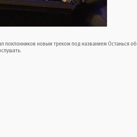
ал поклонников новым треком под названием Останься обр
ослушать.