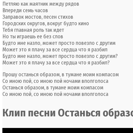
Петляю как маятник между рядов
Впереди семь часов
Заправок мостов, песен стихов
Городских округов, вокруг будто кино
Тебя главная роль так идет
Но ты играешь ее без слов
Будто мне назло, может просто повезло с другим
Может это я плачу за все сердца что я разбил
Будто мне назло, может просто повезло с другим?
Может это я плачу за все сердца что я разбил?
Прошу останься образом, в тумане моим компасом
Со мною пой, со мною пой ночами вполголоса
Останься образом, в тумане моим компасом
Со мною пой, со мною пой ночами вполголоса
Клип песни Останься образ