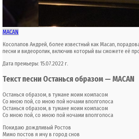
MACAN
Косолапов Андрей, более известный как Macan, порадов
песни и видеоролик, включив который вы сможете её пр
Дата премьеры: 15.07.2022 г.
Текст песни Останься образом — MACAN
Останься образом, в тумане моим компасом
Со мною пой, со мною пой ночами вполголоса
Останься образом, в тумане моим компасом
Со мною пой, со мною пой ночами вполголоса
Покидаю дождливый Ростов
Мимо постов я мчу в город снов