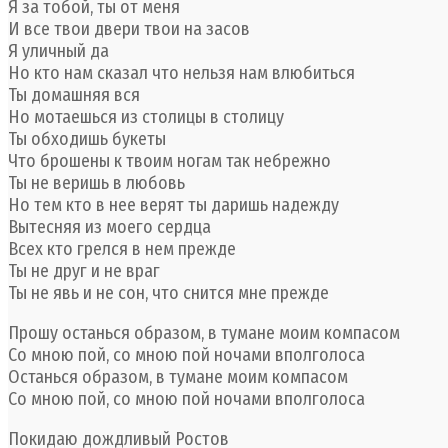
Я за тобой, ты от меня
И все твои двери твои на засов
Я уличный да
Но кто нам сказал что нельзя нам влюбиться
Ты домашняя вся
Но мотаешься из столицы в столицу
Ты обходишь букеты
Что брошены к твоим ногам так небрежно
Ты не веришь в любовь
Но тем кто в нее верят ты даришь надежду
Вытесняя из моего сердца
Всех кто грелся в нем прежде
Ты не друг и не враг
Ты не явь и не сон, что снится мне прежде
Прошу останься образом, в тумане моим компасом
Со мною пой, со мною пой ночами вполголоса
Останься образом, в тумане моим компасом
Со мною пой, со мною пой ночами вполголоса
Покидаю дождливый Ростов