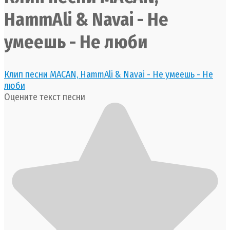
HammAli & Navai - Не
умеешь - Не люби
Клип песни MACAN, HammAli & Navai - Не умеешь - Не
люби
Оцените текст песни