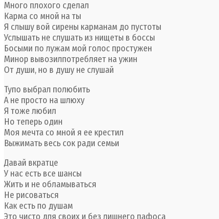
Много плохого сделал
Карма со мной на ты
Я слышу вой сирены карманам до пустоты
Услышать не слушать из нищеты в боссы
Босыми по лужам мой голос простужен
Минор вывозилпотребляет на ужин
От души, но в душу не слушай
Тупо выбрал полюбить
А не просто на шлюху
Я тоже любил
Но теперь один
Моя мечта со мной я ее крестил
Выжимать весь сок ради семьи
Давай вкратце
У нас есть все шансы
Жить и не обламываться
Не рисоваться
Как есть по душам
Это чисто для своих и без лишнего пафоса