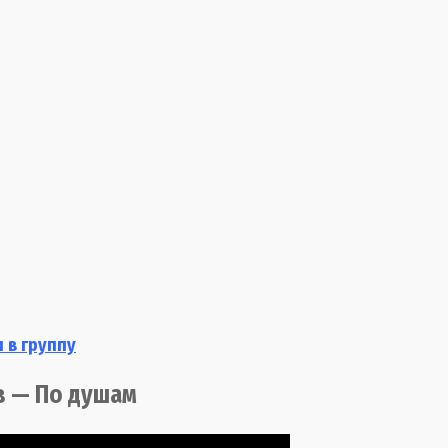
 в группу
в — По душам