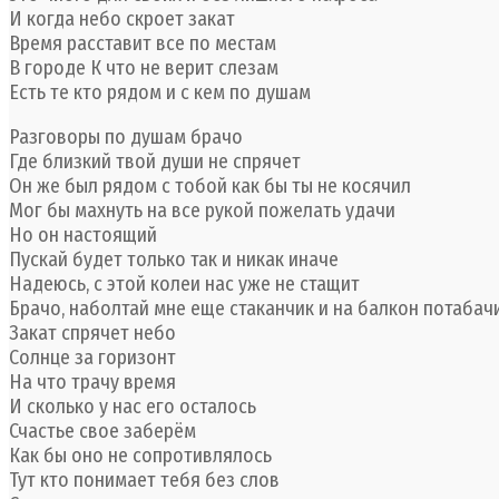
И когда небо скроет закат
Время расставит все по местам
В городе К что не верит слезам
Есть те кто рядом и с кем по душам
Разговоры по душам брачо
Где близкий твой души не спрячет
Он же был рядом с тобой как бы ты не косячил
Мог бы махнуть на все рукой пожелать удачи
Но он настоящий
Пускай будет только так и никак иначе
Надеюсь, с этой колеи нас уже не стащит
Брачо, наболтай мне еще стаканчик и на балкон потабач
Закат спрячет небо
Солнце за горизонт
На что трачу время
И сколько у нас его осталось
Счастье свое заберём
Как бы оно не сопротивлялось
Тут кто понимает тебя без слов