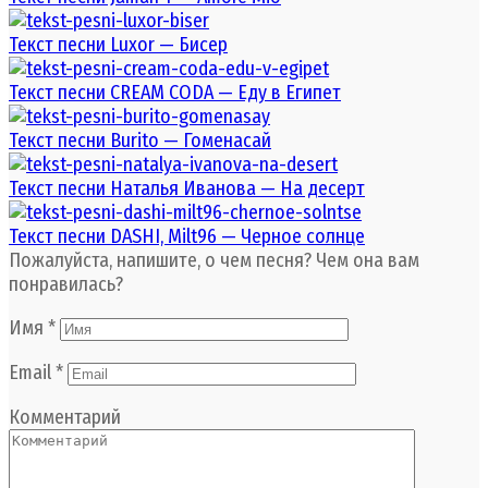
Текст песни Luxor — Бисер
Текст песни CREAM CODA — Еду в Египет
Текст песни Burito — Гоменасай
Текст песни Наталья Иванова — На десерт
Текст песни DASHI, Milt96 — Черное солнце
Пожалуйста, напишите, о чем песня? Чем она вам
понравилась?
Имя
*
Email
*
Комментарий