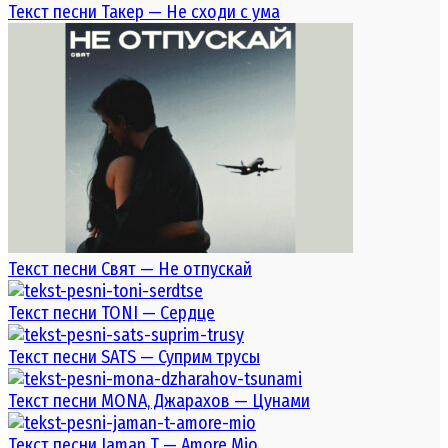
Текст песни Такер — Не сходи с ума
Текст песни Свят — Не отпускай
Текст песни TONI — Сердце
Текст песни SATS — Суприм трусы
Текст песни MONA, Джарахов — Цунами
Текст песни Jaman T — Amore Mio