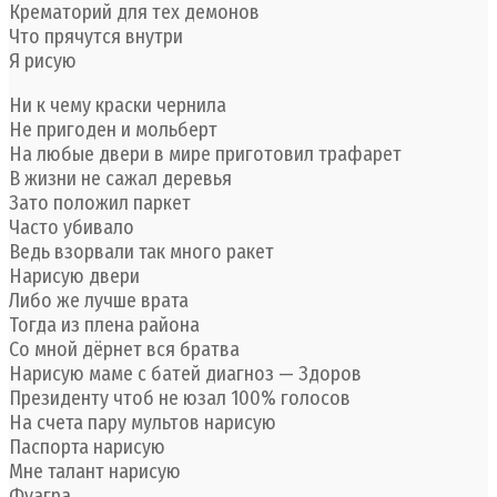
Крематорий для тех демонов
Что прячутся внутри
Я рисую
Ни к чему краски чернила
Не пригоден и мольберт
На любые двери в мире приготовил трафарет
В жизни не сажал деревья
Зато положил паркет
Часто убивало
Ведь взорвали так много ракет
Нарисую двери
Либо же лучше врата
Тогда из плена района
Со мной дёрнет вся братва
Нарисую маме с батей диагноз — Здоров
Президенту чтоб не юзал 100% голосов
На счета пару мультов нарисую
Паспорта нарисую
Мне талант нарисую
Фуагра