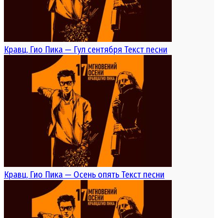
Кравц, Гио Пика — Гул сентября Текст песни
Кравц, Гио Пика — Осень опять Текст песни