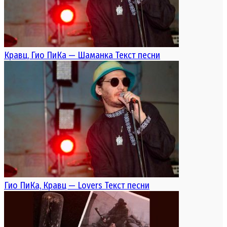
Кравц, Гио ПиКа — Шаманка Текст песни
Гио ПиКа, Кравц — Lovers Текст песни