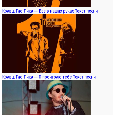
Кравц, Гио Пика — Всё в наших руках Текст песни
Кравц, Гио Пика — Я проиграю тебе Текст песни