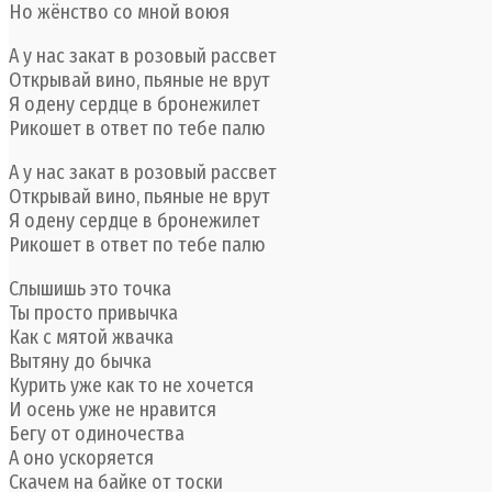
Но жёнство со мной воюя
А у нас закат в розовый рассвет
Открывай вино, пьяные не врут
Я одену сердце в бронежилет
Рикошет в ответ по тебе палю
А у нас закат в розовый рассвет
Открывай вино, пьяные не врут
Я одену сердце в бронежилет
Рикошет в ответ по тебе палю
Слышишь это точка
Ты просто привычка
Как с мятой жвачка
Вытяну до бычка
Курить уже как то не хочется
И осень уже не нравится
Бегу от одиночества
А оно ускоряется
Скачем на байке от тоски