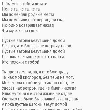
Я бы мог с тобой летать
Но не та, не та, не та
Мы поменяли родные места
Мы поменяли партнёров для сна
Но одно возвращает назад
Эта музыка на слеза
Пустые вагоны везут меня домой
Я знаю, что больше не встречу такой
Пустые вагоны везут меня домой
Я в окнах пытаюсь кого-то найти
Кто похожи с тобой
Ты прости меня, ай, я с тобою дышу
Ты как мой кислород, без тебя не могу
Может, мы с тобой улетим по городам
Унесёт нас ветром, где не были никогда
Никому тебя я в этой жизни не отдам
Сколько не было бы в нашей жизни драм
А пока пустые вагоны везут домой
Я знаю этот вечер я встречу, но не с тобой