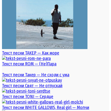
Текст песни ТАКЕР — Как море
Текст песни ROM — (Не)Пара
Текст песни Такер — Не сходи с ума
Текст песни Свят — Не отпускай
Текст песни TONI — Сердце
Текст песни WHITE GALLOWS, Real girl — Молчи