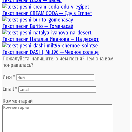
Текст песни Luxor — Бисер
Текст песни CREAM CODA — Еду в Египет
Текст песни Burito — Гоменасай
Текст песни Наталья Иванова — На десерт
Текст песни DASHI, Milt96 — Черное солнце
Пожалуйста, напишите, о чем песня? Чем она вам
понравилась?
Имя
*
Email
*
Комментарий