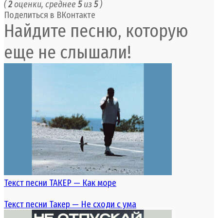
(
2
оценки, среднее
5
из
5
)
Поделиться в ВКонтакте
Найдите песню, которую
еще не слышали!
Текст песни ТАКЕР — Как море
Текст песни Такер — Не сходи с ума