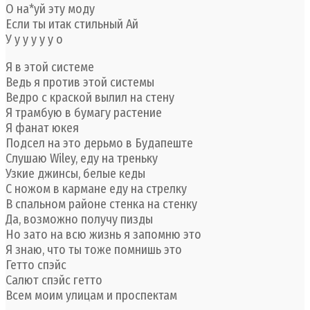
О на*уй эту моду
Если ты итак стильный Ай
У у у у у у о
Я в этой системе
Ведь я против этой системы
Ведро с краской вылил на стену
Я трамбую в бумагу растение
Я фанат юкея
Подсел на это дерьмо в Будапеште
Слушаю Wiley, еду на треньку
Узкие джинсы, белые кеды
С ножом в кармане еду на стрелку
В спальном районе стенка на стенку
Да, возможно получу пизды
Но зато на всю жизнь я запомню это
Я знаю, что ты тоже помнишь это
Гетто спэйс
Салют спэйс гетто
Всем моим улицам и проспектам