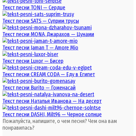
Текст песни TONI — Сердце
Текст песни SATS — Суприм трусы
Текст песни MONA, Джарахов — Цунами
Текст песни Jaman T — Amore Mio
Текст песни Luxor — Бисер
Текст песни CREAM CODA — Еду в Египет
Текст песни Burito — Гоменасай
Текст песни Наталья Иванова — На десерт
Текст песни DASHI, Milt96 — Черное солнце
Пожалуйста, напишите, о чем песня? Чем она вам
понравилась?