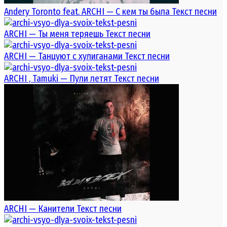
Andery Toronto feat. ARCHI — С кем ты была Текст песни
ARCHI — Ты меня теряешь Текст песни
ARCHI — Танцуют с хулиганами Текст песни
ARCHI , Tamuki — Пули летят Текст песни
ARCHI — Канители Текст песни