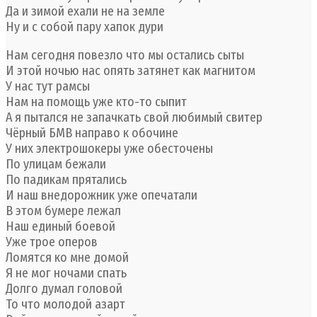
Да и зимой ехали не на земле
Ну и с собой пару хапок дури
Нам сегодня повезло что мы остались сыты
И этой ночью нас опять затянет как магнитом
У нас тут рамсы
Нам на помощь уже кто-то сыпит
А я пытался не запачкать свой любимый свитер
Чёрный БМВ направо к обочине
У них электрошокеры уже обесточены
По улицам бежали
По падикам прятались
И наш внедорожник уже опечатали
В этом бумере лежал
Наш единый боевой
Уже трое оперов
Ломятся ко мне домой
Я не мог ночами спать
Долго думал головой
То что молодой азарт