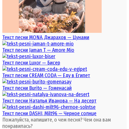
Текст песни MONA, Джарахов — Цунами
Текст песни Jaman T — Amore Mio
Текст песни Luxor — Бисер
Текст песни CREAM CODA — Еду в Египет
Текст песни Burito — Гоменасай
Текст песни Наталья Иванова — На десерт
Текст песни DASHI, Milt96 — Черное солнце
Пожалуйста, напишите, о чем песня? Чем она вам
понравилась?