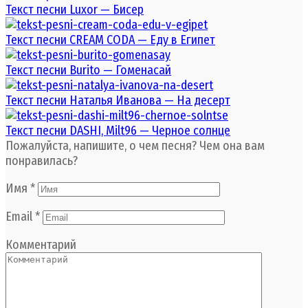
Текст песни Luxor — Бисер
Текст песни CREAM CODA — Еду в Египет
Текст песни Burito — Гоменасай
Текст песни Наталья Иванова — На десерт
Текст песни DASHI, Milt96 — Черное солнце
Пожалуйста, напишите, о чем песня? Чем она вам
понравилась?
Имя
*
Email
*
Комментарий