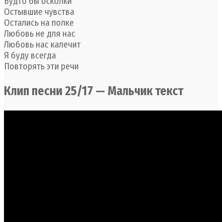
Будто бы осколки
Остывшие чувства
Остались на полке
Любовь не для нас
Любовь нас калечит
Я буду всегда
Повторять эти речи
Клип песни 25/17 — Мальчик текст