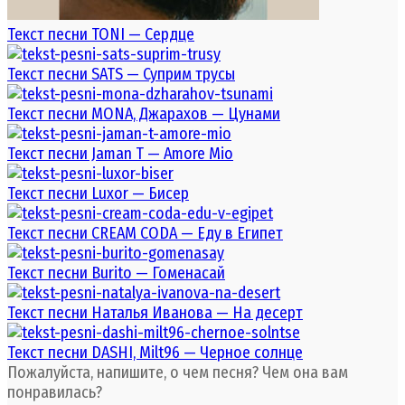
Текст песни TONI — Сердце
Текст песни SATS — Суприм трусы
Текст песни MONA, Джарахов — Цунами
Текст песни Jaman T — Amore Mio
Текст песни Luxor — Бисер
Текст песни CREAM CODA — Еду в Египет
Текст песни Burito — Гоменасай
Текст песни Наталья Иванова — На десерт
Текст песни DASHI, Milt96 — Черное солнце
Пожалуйста, напишите, о чем песня? Чем она вам
понравилась?