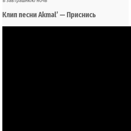
В завтрашнюю ночь
Клип песни Akmal’ — Приснись