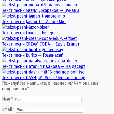
Текст песни MONA, Джарахов — Цунами
Текст песни Jaman T — Amore Mio
Текст песни Luxor — Бисер
Текст песни CREAM CODA — Еду в Египет
Текст песни Burito — Гоменасай
Текст песни Наталья Иванова — На десерт
Текст песни DASHI, Milt96 — Черное солнце
Пожалуйста, напишите, о чем песня? Чем она вам
понравилась?
Имя
*
Email
*