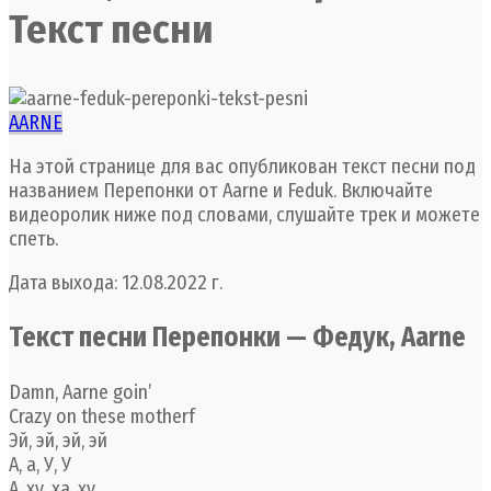
Текст песни
AARNE
На этой странице для вас опубликован текст песни под
названием Перепонки от Aarne и Feduk. Включайте
видеоролик ниже под словами, слушайте трек и можете
спеть.
Дата выхода: 12.08.2022 г.
Текст песни Перепонки — Федук, Aarne
Damn, Aarne goin’
Crazy on these motherf
Эй, эй, эй, эй
А, а, У, У
А, ху, ха, ху