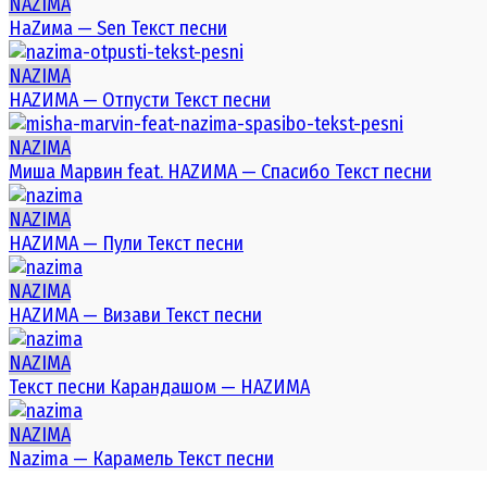
NAZIMA
НаZима — Sen Текст песни
NAZIMA
НАZИМА — Отпусти Текст песни
NAZIMA
Миша Марвин feat. НАZИМА — Спасибо Текст песни
NAZIMA
НАZИМА — Пули Текст песни
NAZIMA
НАZИМА — Визави Текст песни
NAZIMA
Текст песни Карандашом — НАZИМА
NAZIMA
Nazima — Карамель Текст песни