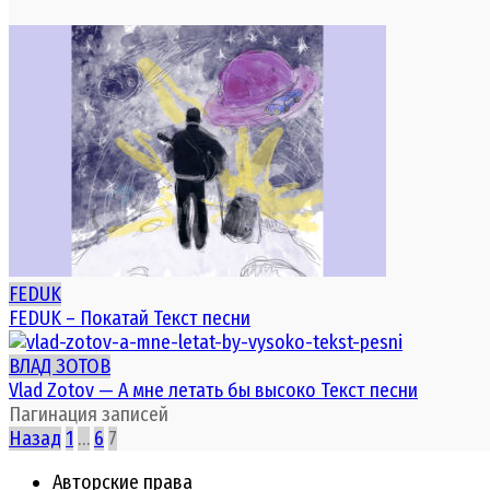
FEDUK
FEDUK – Покатай Текст песни
ВЛАД ЗОТОВ
Vlad Zotov — А мне летать бы высоко Текст песни
Пагинация записей
Назад
1
…
6
7
Авторские права